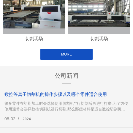
切割现场
切割现场
MORE
公司新闻
数控等离子切割机的操作步骤以及哪个零件适合使用
很多零件在初期加工时会选择使用切割机**行切割后再进行打磨,为了方便
使用通常会选择数控切割机进行切割,那么那些材料是适合数控切割机下
料的呢?数控等离子切割机又是怎么操作的呢?下面这篇文章就来为大家简
/
08-02
2024
单地介绍一下。