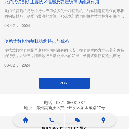
龙门式切割机主要技术性能及弧压调高功能及作用
龙门式切割机是数控行业应用较多的一种切割机，能够随意切割任何形状
的钢板材料，深受消费者的欢迎。那么龙门式切割机的技术性能有哪些
呢?以及龙门式切割机中的弧压调高有哪些功能及作用?下面跟小编一起来
/
08-02
2024
了解一下吧。
便携式数控切割机结构特点与优势
便携式数控切割是早期数控切割设备的代表，在切割功能方面有着它独特
的特点，近些年，随着数控自动化技术的发展，便携式数控切割机市场份
额有所回落，但不可否认的是，便携式数控切割在市场仍然占据着重要地
/
08-02
2024
位，下面小编为大家详细介绍便携式数控切割。
MORE
电话：0371-66681337
地址：郑州高新技术产业开发区须水东路97号
郑州杜尔智能装备有限公司
豫ICP备2025131315号-1