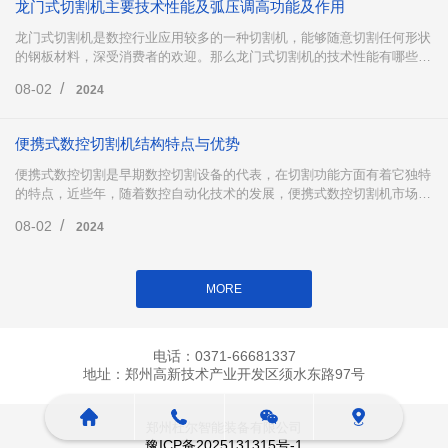
龙门式切割机主要技术性能及弧压调高功能及作用
龙门式切割机是数控行业应用较多的一种切割机，能够随意切割任何形状
的钢板材料，深受消费者的欢迎。那么龙门式切割机的技术性能有哪些
呢?以及龙门式切割机中的弧压调高有哪些功能及作用?下面跟小编一起来
/
08-02
2024
了解一下吧。
便携式数控切割机结构特点与优势
便携式数控切割是早期数控切割设备的代表，在切割功能方面有着它独特
的特点，近些年，随着数控自动化技术的发展，便携式数控切割机市场份
额有所回落，但不可否认的是，便携式数控切割在市场仍然占据着重要地
/
08-02
2024
位，下面小编为大家详细介绍便携式数控切割。
MORE
电话：0371-66681337
地址：郑州高新技术产业开发区须水东路97号
郑州杜尔智能装备有限公司
豫ICP备2025131315号-1