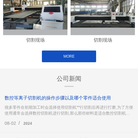
切割现场
切割现场
MORE
公司新闻
数控等离子切割机的操作步骤以及哪个零件适合使用
很多零件在初期加工时会选择使用切割机**行切割后再进行打磨,为了方便
使用通常会选择数控切割机进行切割,那么那些材料是适合数控切割机下
料的呢?数控等离子切割机又是怎么操作的呢?下面这篇文章就来为大家简
/
08-02
2024
单地介绍一下。