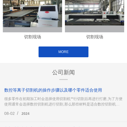
切割现场
切割现场
MORE
公司新闻
数控等离子切割机的操作步骤以及哪个零件适合使用
很多零件在初期加工时会选择使用切割机**行切割后再进行打磨,为了方便
使用通常会选择数控切割机进行切割,那么那些材料是适合数控切割机下
料的呢?数控等离子切割机又是怎么操作的呢?下面这篇文章就来为大家简
/
08-02
2024
单地介绍一下。