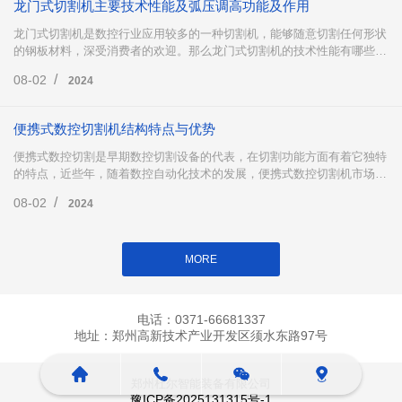
龙门式切割机主要技术性能及弧压调高功能及作用
龙门式切割机是数控行业应用较多的一种切割机，能够随意切割任何形状
的钢板材料，深受消费者的欢迎。那么龙门式切割机的技术性能有哪些
呢?以及龙门式切割机中的弧压调高有哪些功能及作用?下面跟小编一起来
/
08-02
2024
了解一下吧。
便携式数控切割机结构特点与优势
便携式数控切割是早期数控切割设备的代表，在切割功能方面有着它独特
的特点，近些年，随着数控自动化技术的发展，便携式数控切割机市场份
额有所回落，但不可否认的是，便携式数控切割在市场仍然占据着重要地
/
08-02
2024
位，下面小编为大家详细介绍便携式数控切割。
MORE
电话：0371-66681337
地址：郑州高新技术产业开发区须水东路97号
郑州杜尔智能装备有限公司
豫ICP备2025131315号-1