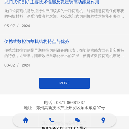
龙门式切割机主要技术性能及弧压调高功能及作用
龙门式切割机是数控行业应用较多的一种切割机，能够随意切割任何形状
的钢板材料，深受消费者的欢迎。那么龙门式切割机的技术性能有哪些
呢?以及龙门式切割机中的弧压调高有哪些功能及作用?下面跟小编一起来
/
08-02
2024
了解一下吧。
便携式数控切割机结构特点与优势
便携式数控切割是早期数控切割设备的代表，在切割功能方面有着它独特
的特点，近些年，随着数控自动化技术的发展，便携式数控切割机市场份
额有所回落，但不可否认的是，便携式数控切割在市场仍然占据着重要地
/
08-02
2024
位，下面小编为大家详细介绍便携式数控切割。
MORE
电话：0371-66681337
地址：郑州高新技术产业开发区须水东路97号
郑州杜尔智能装备有限公司
豫ICP备2025131315号-1