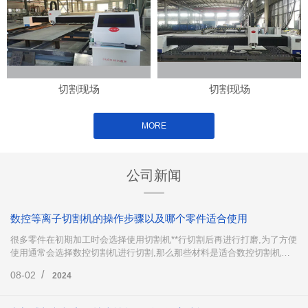
切割现场
切割现场
MORE
公司新闻
数控等离子切割机的操作步骤以及哪个零件适合使用
很多零件在初期加工时会选择使用切割机**行切割后再进行打磨,为了方便
使用通常会选择数控切割机进行切割,那么那些材料是适合数控切割机下
料的呢?数控等离子切割机又是怎么操作的呢?下面这篇文章就来为大家简
/
08-02
2024
单地介绍一下。