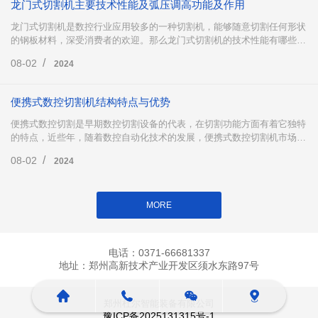
龙门式切割机主要技术性能及弧压调高功能及作用
龙门式切割机是数控行业应用较多的一种切割机，能够随意切割任何形状
的钢板材料，深受消费者的欢迎。那么龙门式切割机的技术性能有哪些
呢?以及龙门式切割机中的弧压调高有哪些功能及作用?下面跟小编一起来
/
08-02
2024
了解一下吧。
便携式数控切割机结构特点与优势
便携式数控切割是早期数控切割设备的代表，在切割功能方面有着它独特
的特点，近些年，随着数控自动化技术的发展，便携式数控切割机市场份
额有所回落，但不可否认的是，便携式数控切割在市场仍然占据着重要地
/
08-02
2024
位，下面小编为大家详细介绍便携式数控切割。
MORE
电话：0371-66681337
地址：郑州高新技术产业开发区须水东路97号
郑州杜尔智能装备有限公司
豫ICP备2025131315号-1