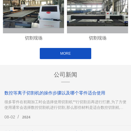
切割现场
切割现场
MORE
公司新闻
数控等离子切割机的操作步骤以及哪个零件适合使用
很多零件在初期加工时会选择使用切割机**行切割后再进行打磨,为了方便
使用通常会选择数控切割机进行切割,那么那些材料是适合数控切割机下
料的呢?数控等离子切割机又是怎么操作的呢?下面这篇文章就来为大家简
/
08-02
2024
单地介绍一下。