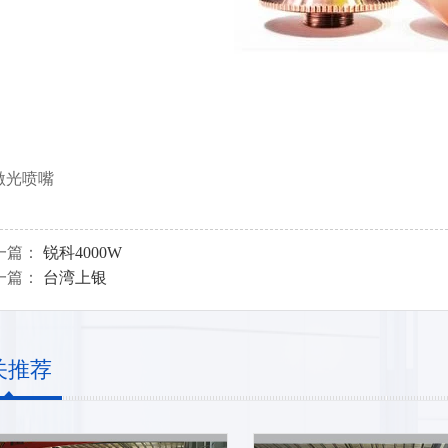
激光喷嘴
一篇：
锐科4000W
一篇：
台湾上银
关推荐