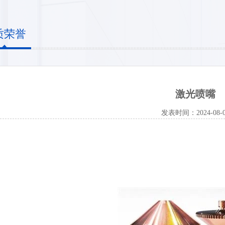
质荣誉
激光喷嘴
发表时间：2024-08-0