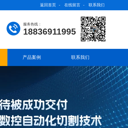
返回首页
-
在线留言
-
联系我们
服务热线：
18836911995
产品案例
联系我们