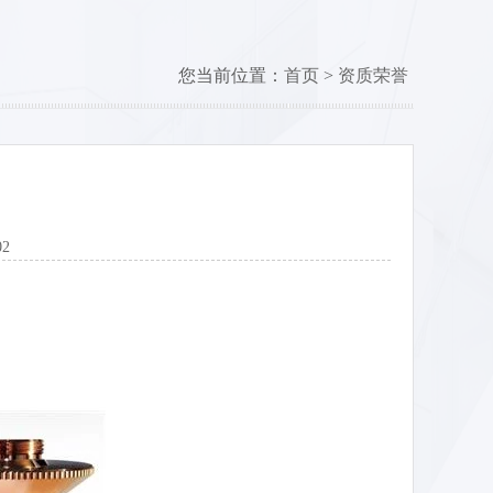
您当前位置：
首页
>
资质荣誉
2