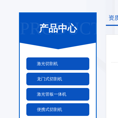
资
PRODUCT
产品中心
激光切割机
龙门式切割机
激光管板一体机
便携式切割机