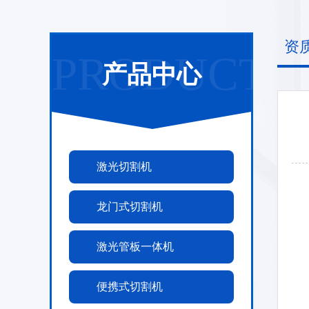
资
PRODUCT
产品中心
激光切割机
龙门式切割机
激光管板一体机
便携式切割机