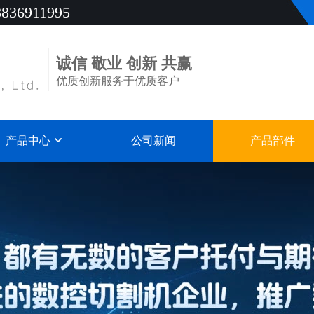
8836911995
诚信 敬业 创新 共赢
优质创新服务于优质客户
产品中心
公司新闻
产品部件