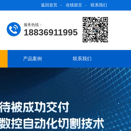
返回首页
-
在线留言
-
联系我们
服务热线：
18836911995
产品案例
联系我们