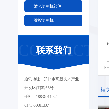
激光切割机部件
数控切割机
CONTACT
联系我们
上
下
通讯地址：郑州市高新技术产业
开发区江南路6号
相
手机：18836911995
0371-66681337