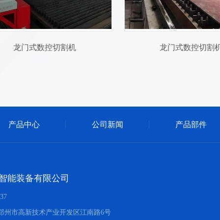
龙门式数控切割机
龙门式数控切割
产品中心
公司新闻
产品部件
智能装备有限公司
337
郑州市高新技术产业开发区江南路6号