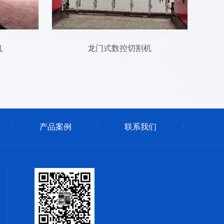
机
龙门式数控切割机
产品案例
联系我们