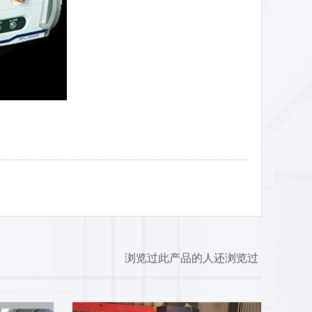
浏览过此产品的人还浏览过