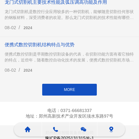
龙门式切割机主要技术性能及弧压调高功能及作用
龙门式切割机是数控行业应用较多的一种切割机，能够随意切割任何形状
的钢板材料，深受消费者的欢迎。那么龙门式切割机的技术性能有哪些
呢?以及龙门式切割机中的弧压调高有哪些功能及作用?下面跟小编一起来
/
08-02
2024
了解一下吧。
便携式数控切割机结构特点与优势
便携式数控切割是早期数控切割设备的代表，在切割功能方面有着它独特
的特点，近些年，随着数控自动化技术的发展，便携式数控切割机市场份
额有所回落，但不可否认的是，便携式数控切割在市场仍然占据着重要地
/
08-02
2024
位，下面小编为大家详细介绍便携式数控切割。
MORE
电话：0371-66681337
地址：郑州高新技术产业开发区须水东路97号
郑州杜尔智能装备有限公司
豫ICP备2025131315号-1