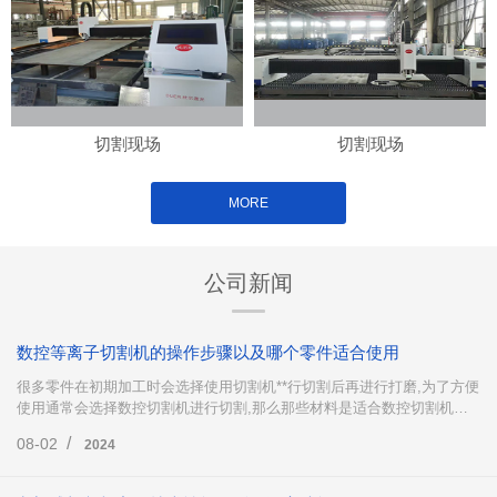
切割现场
切割现场
MORE
公司新闻
数控等离子切割机的操作步骤以及哪个零件适合使用
很多零件在初期加工时会选择使用切割机**行切割后再进行打磨,为了方便
使用通常会选择数控切割机进行切割,那么那些材料是适合数控切割机下
料的呢?数控等离子切割机又是怎么操作的呢?下面这篇文章就来为大家简
/
08-02
2024
单地介绍一下。