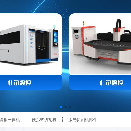
管板一体机
便携式切割机
激光切割机部件