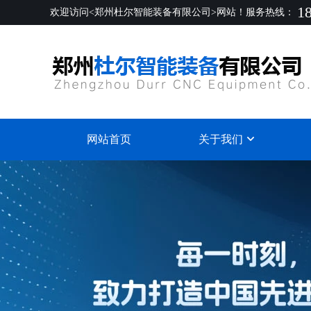
1
欢迎访问<郑州杜尔智能装备有限公司>网站！
服务热线：
网站首页
关于我们