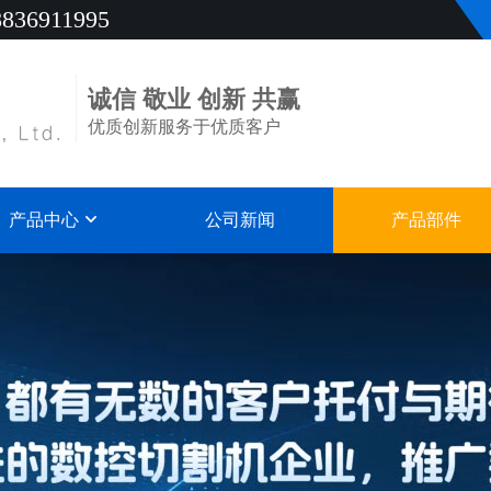
8836911995
诚信 敬业 创新 共赢
优质创新服务于优质客户
产品中心
公司新闻
产品部件