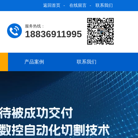
返回首页
-
在线留言
-
联系我们
服务热线：
18836911995
产品案例
联系我们