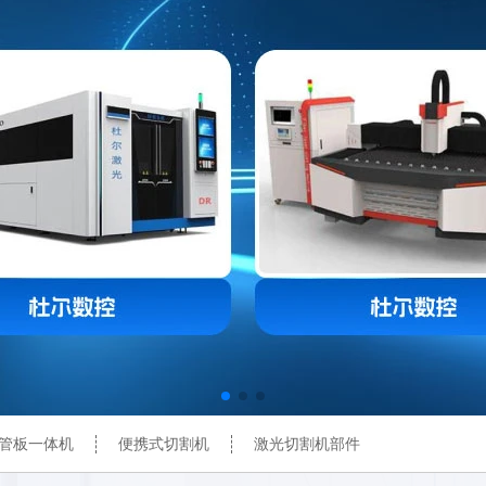
管板一体机
便携式切割机
激光切割机部件