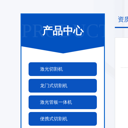
资
PRODUCT
产品中心
激光切割机
龙门式切割机
激光管板一体机
便携式切割机