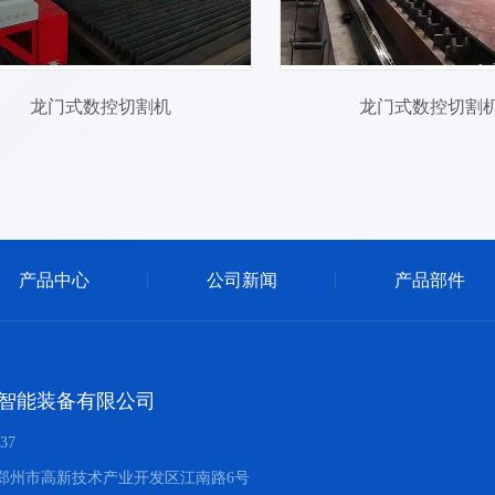
龙门式数控切割机
龙门式数控切割
产品中心
公司新闻
产品部件
智能装备有限公司
337
郑州市高新技术产业开发区江南路6号