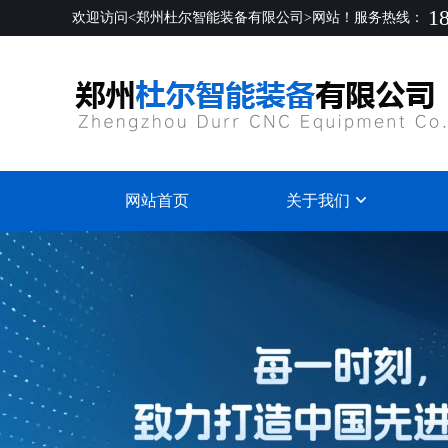
1
欢迎访问<郑州杜尔智能装备有限公司>网站！
服务热线：
网站首页
关于我们