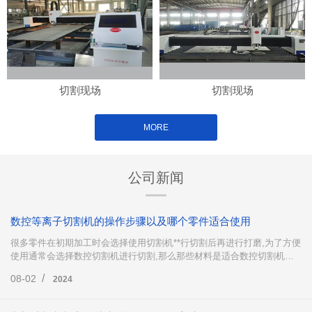
切割现场
切割现场
MORE
公司新闻
数控等离子切割机的操作步骤以及哪个零件适合使用
很多零件在初期加工时会选择使用切割机**行切割后再进行打磨,为了方便
使用通常会选择数控切割机进行切割,那么那些材料是适合数控切割机下
料的呢?数控等离子切割机又是怎么操作的呢?下面这篇文章就来为大家简
/
08-02
2024
单地介绍一下。