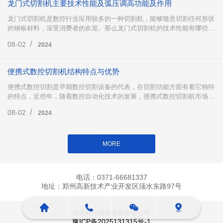
龙门式切割机主要技术性能及弧压调高功能及作用
龙门式切割机是数控行业应用较多的一种切割机，能够随意切割任何形状
的钢板材料，深受消费者的欢迎。那么龙门式切割机的技术性能有哪些
呢?以及龙门式切割机中的弧压调高有哪些功能及作用?下面跟小编一起来
/
08-02
2024
了解一下吧。
便携式数控切割机结构特点与优势
便携式数控切割是早期数控切割设备的代表，在切割功能方面有着它独特
的特点，近些年，随着数控自动化技术的发展，便携式数控切割机市场份
额有所回落，但不可否认的是，便携式数控切割在市场仍然占据着重要地
/
08-02
2024
位，下面小编为大家详细介绍便携式数控切割。
MORE
电话：0371-66681337
地址：郑州高新技术产业开发区须水东路97号
郑州杜尔智能装备有限公司
豫ICP备2025131315号-1