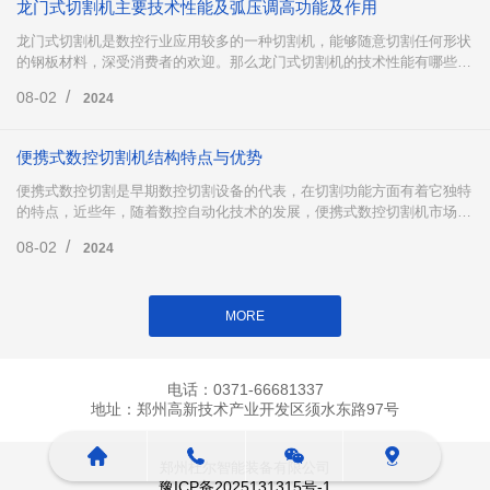
龙门式切割机主要技术性能及弧压调高功能及作用
龙门式切割机是数控行业应用较多的一种切割机，能够随意切割任何形状
的钢板材料，深受消费者的欢迎。那么龙门式切割机的技术性能有哪些
呢?以及龙门式切割机中的弧压调高有哪些功能及作用?下面跟小编一起来
/
08-02
2024
了解一下吧。
便携式数控切割机结构特点与优势
便携式数控切割是早期数控切割设备的代表，在切割功能方面有着它独特
的特点，近些年，随着数控自动化技术的发展，便携式数控切割机市场份
额有所回落，但不可否认的是，便携式数控切割在市场仍然占据着重要地
/
08-02
2024
位，下面小编为大家详细介绍便携式数控切割。
MORE
电话：0371-66681337
地址：郑州高新技术产业开发区须水东路97号
郑州杜尔智能装备有限公司
豫ICP备2025131315号-1