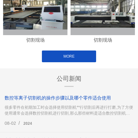
切割现场
切割现场
MORE
公司新闻
数控等离子切割机的操作步骤以及哪个零件适合使用
很多零件在初期加工时会选择使用切割机**行切割后再进行打磨,为了方便
使用通常会选择数控切割机进行切割,那么那些材料是适合数控切割机下
料的呢?数控等离子切割机又是怎么操作的呢?下面这篇文章就来为大家简
/
08-02
2024
单地介绍一下。