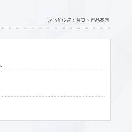
您当前位置：
首页
>
产品案例
2