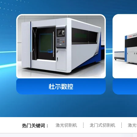
激光切割机
龙门式切割机
激光
热门关键词：