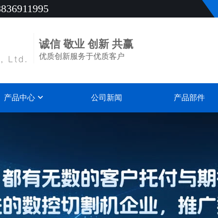
8836911995
诚信 敬业 创新 共赢
优质创新服务于优质客户
产品中心
公司新闻
产品部件