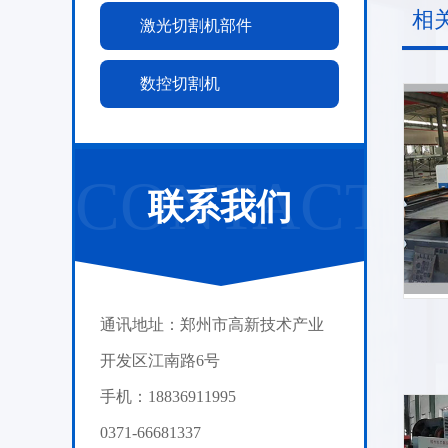
相
激光切割机部件
数控切割机
CONTACT
联系我们
通讯地址：郑州市高新技术产业
开发区江南路6号
手机：18836911995
0371-66681337